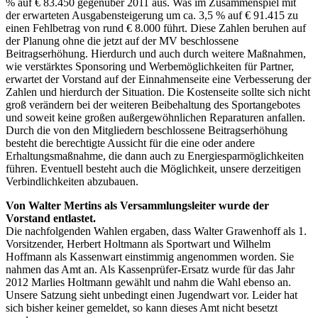
% auf € 83.450 gegenüber 2011 aus. Was im Zusammenspiel mit
der erwarteten Ausgabensteigerung um ca. 3,5 % auf € 91.415 zu
einen Fehlbetrag von rund € 8.000 führt. Diese Zahlen beruhen auf
der Planung ohne die jetzt auf der MV beschlossene
Beitragserhöhung. Hierdurch und auch durch weitere Maßnahmen,
wie verstärktes Sponsoring und Werbemöglichkeiten für Partner,
erwartet der Vorstand auf der Einnahmenseite eine Verbesserung der
Zahlen und hierdurch der Situation. Die Kostenseite sollte sich nicht
groß verändern bei der weiteren Beibehaltung des Sportangebotes
und soweit keine großen außergewöhnlichen Reparaturen anfallen.
Durch die von den Mitgliedern beschlossene Beitragserhöhung
besteht die berechtigte Aussicht für die eine oder andere
Erhaltungsmaßnahme, die dann auch zu Energiesparmöglichkeiten
führen. Eventuell besteht auch die Möglichkeit, unsere derzeitigen
Verbindlichkeiten abzubauen.
Von Walter Mertins als Versammlungsleiter wurde der
Vorstand entlastet.
Die nachfolgenden Wahlen ergaben, dass Walter Grawenhoff als 1.
Vorsitzender, Herbert Holtmann als Sportwart und Wilhelm
Hoffmann als Kassenwart einstimmig angenommen worden. Sie
nahmen das Amt an. Als Kassenprüfer-Ersatz wurde für das Jahr
2012 Marlies Holtmann gewählt und nahm die Wahl ebenso an.
Unsere Satzung sieht unbedingt einen Jugendwart vor. Leider hat
sich bisher keiner gemeldet, so kann dieses Amt nicht besetzt