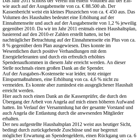
Das Jahr 2011 schloss der Verein mit einem Volumen auf der Ein-
wie auch auf der Ausgabenseite von ca. € 88.500 ab. Der
Kassenbericht weist ein kleines Pluszeichen von ca. € 450 aus. Das
Volumen des Haushaltes bedeutet eine Erhöhung auf der
Einnahmenseite und auch auf der Ausgabenseite von 1,2 % jeweilig
gegenüber 2010. Da wir im Jahr 2011 erstmals einen Haushaltsplan,
basierend auf den 2010-er Zahlen erstellt hatten, ist bei
nachträglicher Betrachtung auf der Einnahmenseite ein Plus von ca.
8 % gegenüber dem Plan ausgewiesen. Dies konnte im
Wesentlichen durch positive Verhandlungen mit dem
Energielieferanten und durch ein erfreulich erhöhtes
Spendenaufkommen in diesem Jahr erreicht werden. An dieser
Stelle nochmals einen großen Dank an die Spender.
Auf der Ausgaben-/Kostenseite war leider, trotz einiger
Einsparmaßnahmen, eine Erhöhung von ca. 4,6 % nicht zu
vermeiden. Es konnte aber zumindest ein ausgeglichener Haushalt
erreicht werden.
Hier auch noch einen Dank an die Kassenprüfer, die durch den
Übergang der Arbeit von Angela auf mich einen höheren Aufwand
hatten. Im Verlauf der Versammlung hat der gesamte Vorstand und
auch Angela die Entlastung durch die anwesenden Mitglieder
erhalten.
Der neu aufgestellte Haushaltsplan 2012 weist aus heutiger Sicht,
bedingt durch zurückgehende Zuschüsse und nur begrenzt
möglicher Erwartung an Spendengeldern, einen Rückgang um ca. 6