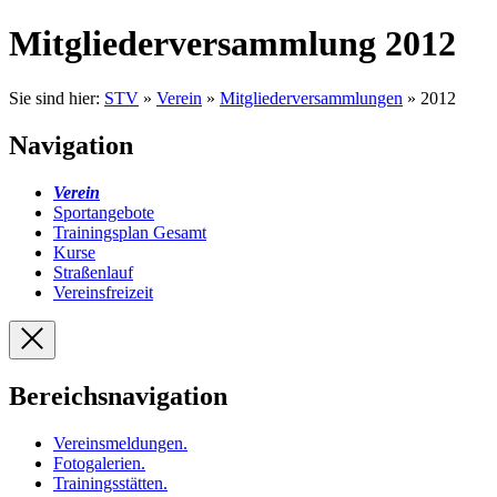
Mitgliederversammlung 2012
Sie sind hier:
STV
»
Verein
»
Mitgliederversammlungen
» 2012
Navigation
Verein
Sportangebote
Trainingsplan Gesamt
Kurse
Straßenlauf
Vereinsfreizeit
Bereichsnavigation
Vereinsmeldungen
.
Fotogalerien
.
Trainingsstätten
.