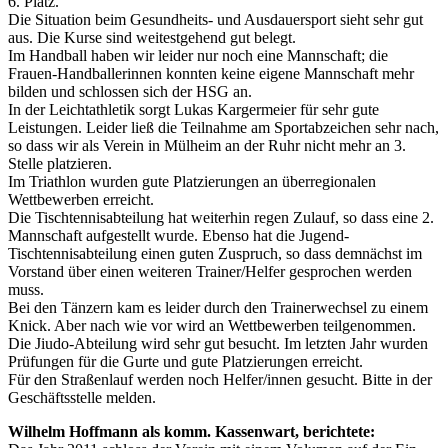
6. Platz.
Die Situation beim Gesundheits- und Ausdauersport sieht sehr gut
aus. Die Kurse sind weitestgehend gut belegt.
Im Handball haben wir leider nur noch eine Mannschaft; die
Frauen-Handballerinnen konnten keine eigene Mannschaft mehr
bilden und schlossen sich der HSG an.
In der Leichtathletik sorgt Lukas Kargermeier für sehr gute
Leistungen. Leider ließ die Teilnahme am Sportabzeichen sehr nach,
so dass wir als Verein in Mülheim an der Ruhr nicht mehr an 3.
Stelle platzieren.
Im Triathlon wurden gute Platzierungen an überregionalen
Wettbewerben erreicht.
Die Tischtennisabteilung hat weiterhin regen Zulauf, so dass eine 2.
Mannschaft aufgestellt wurde. Ebenso hat die Jugend-
Tischtennisabteilung einen guten Zuspruch, so dass demnächst im
Vorstand über einen weiteren Trainer/Helfer gesprochen werden
muss.
Bei den Tänzern kam es leider durch den Trainerwechsel zu einem
Knick. Aber nach wie vor wird an Wettbewerben teilgenommen.
Die Jiudo-Abteilung wird sehr gut besucht. Im letzten Jahr wurden
Prüfungen für die Gurte und gute Platzierungen erreicht.
Für den Straßenlauf werden noch Helfer/innen gesucht. Bitte in der
Geschäftsstelle melden.
Wilhelm Hoffmann als komm. Kassenwart, berichtete: