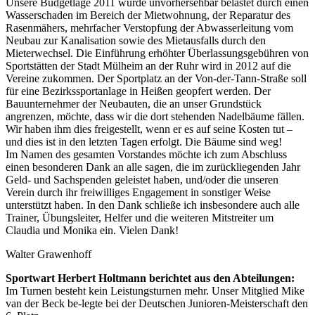
Unsere Budgetlage 2011 wurde unvorhersehbar belastet durch einen
Wasserschaden im Bereich der Mietwohnung, der Reparatur des
Rasenmähers, mehrfacher Verstopfung der Abwasserleitung vom
Neubau zur Kanalisation sowie des Mietausfalls durch den
Mieterwechsel. Die Einführung erhöhter Überlassungsgebühren von
Sportstätten der Stadt Mülheim an der Ruhr wird in 2012 auf die
Vereine zukommen. Der Sportplatz an der Von-der-Tann-Straße soll
für eine Bezirkssportanlage in Heißen geopfert werden. Der
Bauunternehmer der Neubauten, die an unser Grundstück
angrenzen, möchte, dass wir die dort stehenden Nadelbäume fällen.
Wir haben ihm dies freigestellt, wenn er es auf seine Kosten tut –
und dies ist in den letzten Tagen erfolgt. Die Bäume sind weg!
Im Namen des gesamten Vorstandes möchte ich zum Abschluss
einen besonderen Dank an alle sagen, die im zurückliegenden Jahr
Geld- und Sachspenden geleistet haben, und/oder die unseren
Verein durch ihr freiwilliges Engagement in sonstiger Weise
unterstützt haben. In den Dank schließe ich insbesondere auch alle
Trainer, Übungsleiter, Helfer und die weiteren Mitstreiter um
Claudia und Monika ein. Vielen Dank!
Walter Grawenhoff
Sportwart Herbert Holtmann berichtet aus den Abteilungen:
Im Turnen besteht kein Leistungsturnen mehr. Unser Mitglied Mike
van der Beck be-legte bei der Deutschen Junioren-Meisterschaft den