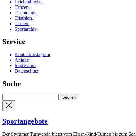
Leichtathletik
.
Tanzen
.
Tischtennis
.
Triathlon
.
Turnen
.
Sportarchiv
.
Service
Kontakt/Instagram
Anfahrt
Impressum
Datenschutz
Suche
Sportangebote
Der Styrumer Turnverein bietet vom Eltern-Kind-Turnen bis zum Senio