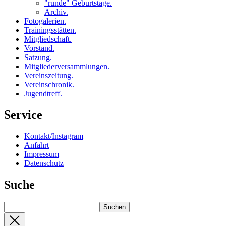
"runde" Geburtstage
.
Archiv
.
Fotogalerien
.
Trainingsstätten
.
Mitgliedschaft
.
Vorstand
.
Satzung
.
Mitgliederversammlungen
.
Vereinszeitung
.
Vereinschronik
.
Jugendtreff
.
Service
Kontakt/Instagram
Anfahrt
Impressum
Datenschutz
Suche