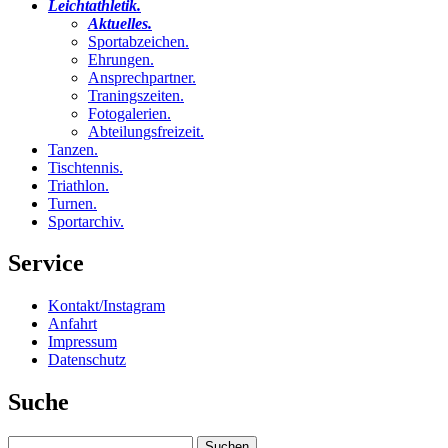
Leichtathletik
.
Aktuelles
.
Sportabzeichen
.
Ehrungen
.
Ansprechpartner
.
Traningszeiten
.
Fotogalerien
.
Abteilungsfreizeit
.
Tanzen
.
Tischtennis
.
Triathlon
.
Turnen
.
Sportarchiv
.
Service
Kontakt/Instagram
Anfahrt
Impressum
Datenschutz
Suche