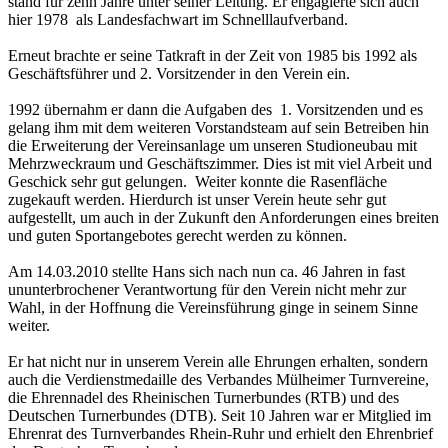
stand für zehn Jahre unter seiner Leitung. Er engagierte sich auch
hier 1978 als Landesfachwart im Schnelllaufverband.
Erneut brachte er seine Tatkraft in der Zeit von 1985 bis 1992 als
Geschäftsführer und 2. Vorsitzender in den Verein ein.
1992 übernahm er dann die Aufgaben des 1. Vorsitzenden und es
gelang ihm mit dem weiteren Vorstandsteam auf sein Betreiben hin
die Erweiterung der Vereinsanlage um unseren Studioneubau mit
Mehrzweckraum und Geschäftszimmer. Dies ist mit viel Arbeit und
Geschick sehr gut gelungen. Weiter konnte die Rasenfläche
zugekauft werden. Hierdurch ist unser Verein heute sehr gut
aufgestellt, um auch in der Zukunft den Anforderungen eines breiten
und guten Sportangebotes gerecht werden zu können.
Am 14.03.2010 stellte Hans sich nach nun ca. 46 Jahren in fast
ununterbrochener Verantwortung für den Verein nicht mehr zur
Wahl, in der Hoffnung die Vereinsführung ginge in seinem Sinne
weiter.
Er hat nicht nur in unserem Verein alle Ehrungen erhalten, sondern
auch die Verdienstmedaille des Verbandes Mülheimer Turnvereine,
die Ehrennadel des Rheinischen Turnerbundes (RTB) und des
Deutschen Turnerbundes (DTB). Seit 10 Jahren war er Mitglied im
Ehrenrat des Turnverbandes Rhein-Ruhr und erhielt den Ehrenbrief