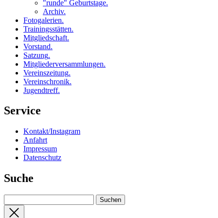
"runde" Geburtstage
.
Archiv
.
Fotogalerien
.
Trainingsstätten
.
Mitgliedschaft
.
Vorstand
.
Satzung
.
Mitgliederversammlungen
.
Vereinszeitung
.
Vereinschronik
.
Jugendtreff
.
Service
Kontakt/Instagram
Anfahrt
Impressum
Datenschutz
Suche