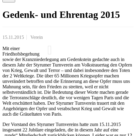
Gedenk- und Ehrentag 2015
15.11.2015
Verein
Mit einer
Friedhofsbegehung
sowie der Kranzniederlegung am Gedenkstein gedachte auch in
diesem Jahr der Styrumer Turnverein am Volkstrauertag den Opfern
von Krieg, Gewalt und Terror – und dabei insbesondere den Toten
der 2 Weltkriege. Die über 65 Millionen Kriegsopfer machen
unverändert betroffen und die Erinnerung an diese Opfer muss uns
Mahnung sein, für den Frieden zu streiten, weil er nicht
selbstverständlich ist. Die Bedeutung dieser Worte machen gerade
die Terroranschläge deutlich, die vor wenigen Tagen Paris und die
Welt erschüttert haben. Der Styrumer Turnverein trauert mit den
Angehörigen der Opfer und verabscheut Krieg und Gewalt wie
auch die Gräueltaten von Paris.
Der Vorstand des Styrumer Turnvereins hatte zum 15.11.2015
insgesamt 22 Jubilare eingeladen, die in diesem Jahr auf eine
„runde“ Mitgliedschaft zurückblicken können. Leider war es nur 12