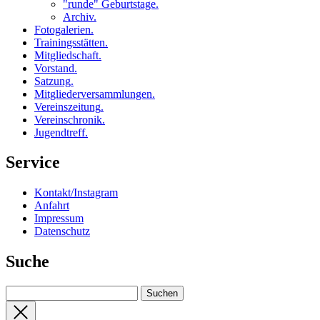
"runde" Geburtstage
.
Archiv
.
Fotogalerien
.
Trainingsstätten
.
Mitgliedschaft
.
Vorstand
.
Satzung
.
Mitgliederversammlungen
.
Vereinszeitung
.
Vereinschronik
.
Jugendtreff
.
Service
Kontakt/Instagram
Anfahrt
Impressum
Datenschutz
Suche