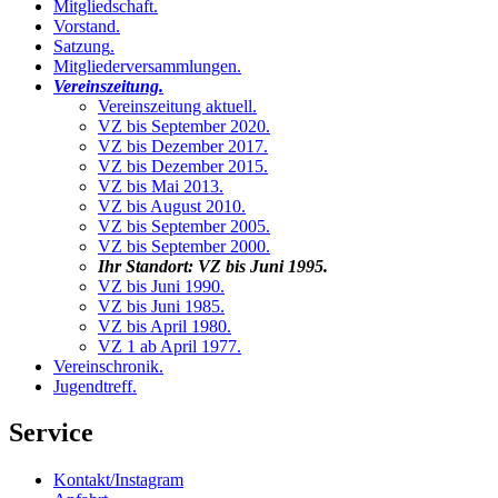
Mitgliedschaft
.
Vorstand
.
Satzung
.
Mitgliederversammlungen
.
Vereinszeitung
.
Vereinszeitung aktuell
.
VZ bis September 2020
.
VZ bis Dezember 2017
.
VZ bis Dezember 2015
.
VZ bis Mai 2013
.
VZ bis August 2010
.
VZ bis September 2005
.
VZ bis September 2000
.
Ihr Standort:
VZ bis Juni 1995
.
VZ bis Juni 1990
.
VZ bis Juni 1985
.
VZ bis April 1980
.
VZ 1 ab April 1977
.
Vereinschronik
.
Jugendtreff
.
Service
Kontakt/Instagram