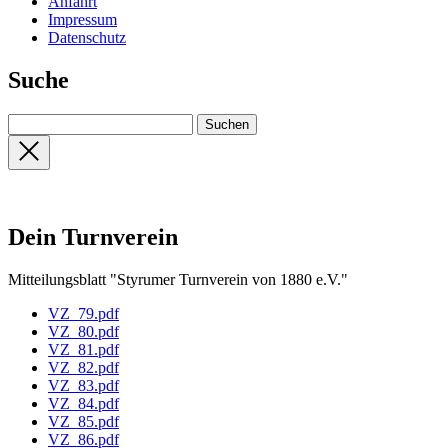
Anfahrt
Impressum
Datenschutz
Suche
Dein Turnverein
Mitteilungsblatt "Styrumer Turnverein von 1880 e.V."
VZ_79.pdf
VZ_80.pdf
VZ_81.pdf
VZ_82.pdf
VZ_83.pdf
VZ_84.pdf
VZ_85.pdf
VZ_86.pdf