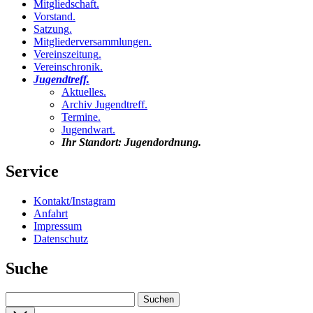
Mitgliedschaft
.
Vorstand
.
Satzung
.
Mitgliederversammlungen
.
Vereinszeitung
.
Vereinschronik
.
Jugendtreff
.
Aktuelles
.
Archiv Jugendtreff
.
Termine
.
Jugendwart
.
Ihr Standort:
Jugendordnung
.
Service
Kontakt/Instagram
Anfahrt
Impressum
Datenschutz
Suche