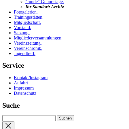
"runde" Geburtstage
.
Ihr Standort:
Archiv
.
Fotogalerien
.
Trainingsstätten
.
Mitgliedschaft
.
Vorstand
.
Satzung
.
Mitgliederversammlungen
.
Vereinszeitung
.
Vereinschronik
.
Jugendtreff
.
Service
Kontakt/Instagram
Anfahrt
Impressum
Datenschutz
Suche