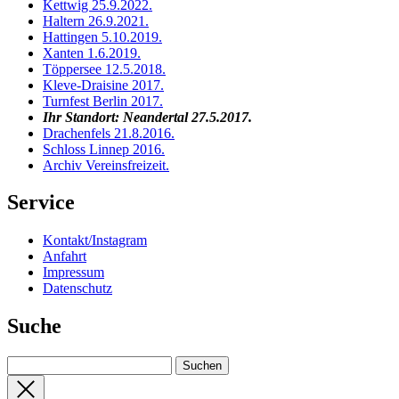
Kettwig 25.9.2022
.
Haltern 26.9.2021
.
Hattingen 5.10.2019
.
Xanten 1.6.2019
.
Töppersee 12.5.2018
.
Kleve-Draisine 2017
.
Turnfest Berlin 2017
.
Ihr Standort:
Neandertal 27.5.2017
.
Drachenfels 21.8.2016
.
Schloss Linnep 2016
.
Archiv Vereinsfreizeit
.
Service
Kontakt/Instagram
Anfahrt
Impressum
Datenschutz
Suche