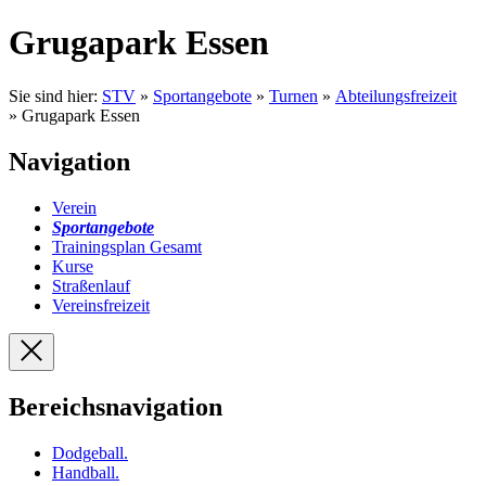
Grugapark Essen
Sie sind hier:
STV
»
Sportangebote
»
Turnen
»
Abteilungsfreizeit
» Grugapark Essen
Navigation
Verein
Sportangebote
Trainingsplan Gesamt
Kurse
Straßenlauf
Vereinsfreizeit
Bereichsnavigation
Dodgeball
.
Handball
.