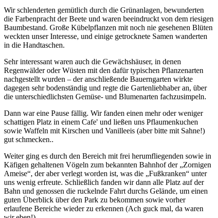
Wir schlenderten gemütlich durch die Grünanlagen, bewunderten
die Farbenpracht der Beete und waren beeindruckt von dem riesigen
Baumbestand. Große Kübelpflanzen mit noch nie gesehenen Blüten
weckten unser Interesse, und einige getrocknete Samen wanderten
in die Handtaschen.
Sehr interessant waren auch die Gewächshäuser, in denen
Regenwälder oder Wüsten mit den dafür typischen Pflanzenarten
nachgestellt wurden – der anschließende Bauerngarten wirkte
dagegen sehr bodenständig und regte die Gartenliebhaber an, über
die unterschiedlichsten Gemüse- und Blumenarten fachzusimpeln.
Dann war eine Pause fällig. Wir fanden einen mehr oder weniger
schattigen Platz in einem Cafe' und ließen uns Pflaumenkuchen
sowie Waffeln mit Kirschen und Vanilleeis (aber bitte mit Sahne!)
gut schmecken..
Weiter ging es durch den Bereich mit frei herumfliegenden sowie in
Käfigen gehaltenen Vögeln zum bekannten Bahnhof der „Zornigen
Ameise“, der aber verlegt worden ist, was die „Fußkranken“ unter
uns wenig erfreute. Schließlich fanden wir dann alle Platz auf der
Bahn und genossen die ruckelnde Fahrt durchs Gelände, um einen
guten Überblick über den Park zu bekommen sowie vorher
erlaufene Bereiche wieder zu erkennen (Ach guck mal, da waren
wir eben!).