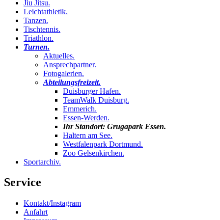
Jiu Jitsu
.
Leichtathletik
.
Tanzen
.
Tischtennis
.
Triathlon
.
Turnen
.
Aktuelles
.
Ansprechpartner
.
Fotogalerien
.
Abteilungsfreizeit
.
Duisburger Hafen
.
TeamWalk Duisburg
.
Emmerich
.
Essen-Werden
.
Ihr Standort:
Grugapark Essen
.
Haltern am See
.
Westfalenpark Dortmund
.
Zoo Gelsenkirchen
.
Sportarchiv
.
Service
Kontakt/Instagram
Anfahrt