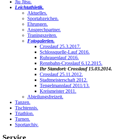
Jiu Jitsu
.
Leichtathletik
.
Aktuelles
.
Sportabzeichen
.
Ehrungen
.
Ansprechpartner
.
Traningszeiten
.
Fotogalerien
.
Crosslauf 25.3.2017
.
Schlossquelle-Lauf 2016
.
Ruhrauenlauf 2016
.
Rennbahn-Crosslauf 6.12.2015
.
Ihr Standort:
Crosslauf 15.03.2014
.
Crosslauf 25.11.2012
.
Stadtmeisterschaft 2012
.
Tengelmannlauf 2011/13
.
Kreismeister 2011
.
Abteilungsfreizeit
.
Tanzen
.
Tischtennis
.
Triathlon
.
Turnen
.
Sportarchiv
.
Service