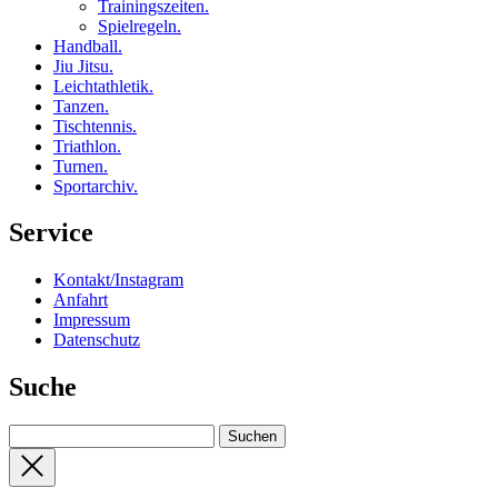
Trainingszeiten
.
Spielregeln
.
Handball
.
Jiu Jitsu
.
Leichtathletik
.
Tanzen
.
Tischtennis
.
Triathlon
.
Turnen
.
Sportarchiv
.
Service
Kontakt/Instagram
Anfahrt
Impressum
Datenschutz
Suche